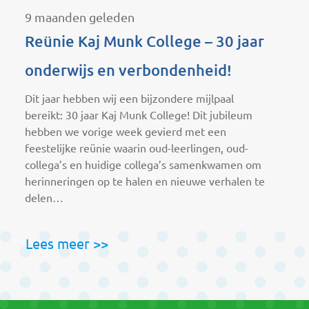
9 maanden geleden
1
Reünie Kaj Munk College – 30 jaar
D
onderwijs en verbondenheid!
W
r
Dit jaar hebben wij een bijzondere mijlpaal
h
bereikt: 30 jaar Kaj Munk College! Dit jubileum
b
hebben we vorige week gevierd met een
d
feestelijke reünie waarin oud-leerlingen, oud-
collega’s en huidige collega’s samenkwamen om
herinneringen op te halen en nieuwe verhalen te
delen…
Lees meer >>
L