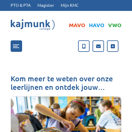
Ga naar hoofdinhoud
Ga naar footer
PTO & PTA
Magister
Mijn KMC
MAVO
HAVO
VWO
Menu openen/sluiten
Kaj Munk College
Kom meer te weten over onze
leerlijnen en ontdek jouw…