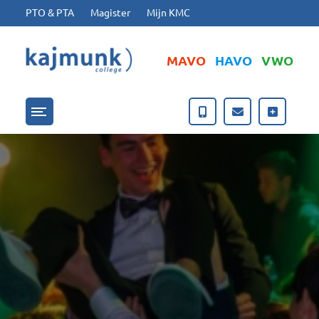
Ga naar hoofdinhoud
Ga naar footer
PTO & PTA
Magister
Mijn KMC
MAVO
HAVO
VWO
Menu openen/sluiten