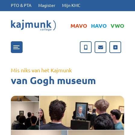
Ga naar hoofdinhoud
Ga naar footer
PTO & PTA
Magister
Mijn KMC
MAVO
HAVO
VWO
Menu openen/sluiten
Mis niks van het Kajmunk
van Gogh museum