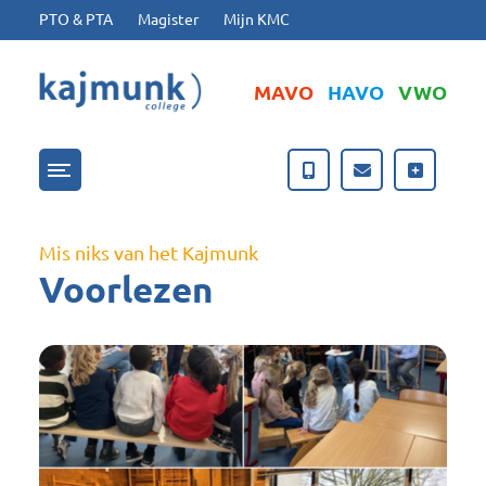
Ga naar hoofdinhoud
Ga naar footer
PTO & PTA
Magister
Mijn KMC
MAVO
HAVO
VWO
Menu openen/sluiten
Mis niks van het Kajmunk
Voorlezen