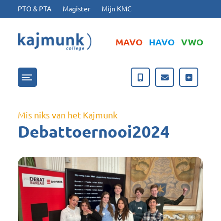
Ga naar hoofdinhoud
Ga naar footer
PTO & PTA
Magister
Mijn KMC
MAVO
HAVO
VWO
Menu openen/sluiten
Mis niks van het Kajmunk
Debattoernooi2024