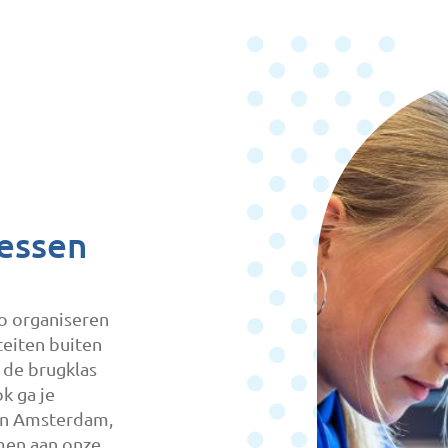
lessen
vo organiseren
teiten buiten
n de brugklas
k ga je
in Amsterdam,
emen aan onze