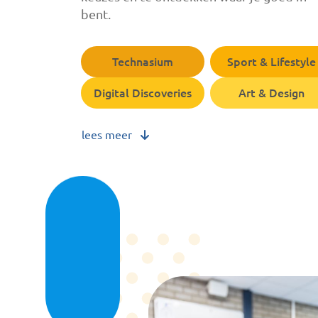
bent.
Technasium
Sport & Lifestyle
Digital Discoveries
Art & Design
lees meer