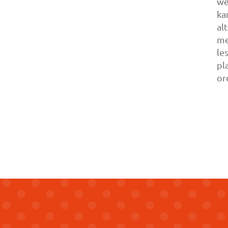
we
ka
al
me
le
pl
or