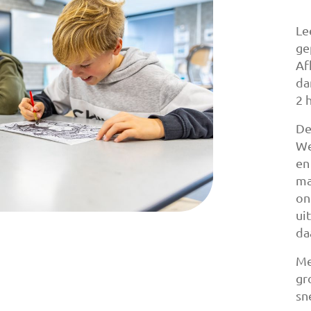
Le
ge
Af
da
2 
De
We
en
ma
on
ui
da
Me
gr
sn