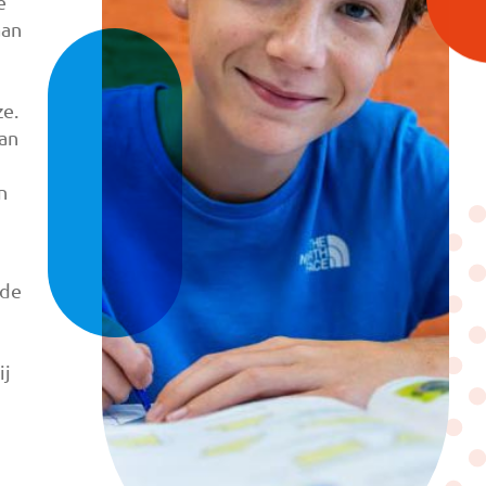
e
aan
ze.
van
n
rde
ij