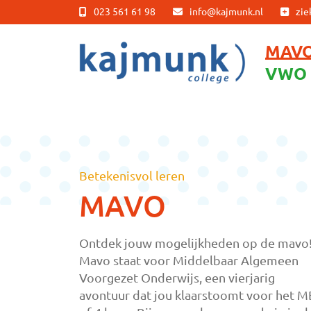
023 561 61 98
info@kajmunk.nl
zie
MAV
VWO
Mavo
Betekenisvol leren
MAVO
Ontdek jouw mogelijkheden op de mavo
Mavo staat voor Middelbaar Algemeen
Voorgezet Onderwijs, een vierjarig
avontuur dat jou klaarstoomt voor het 