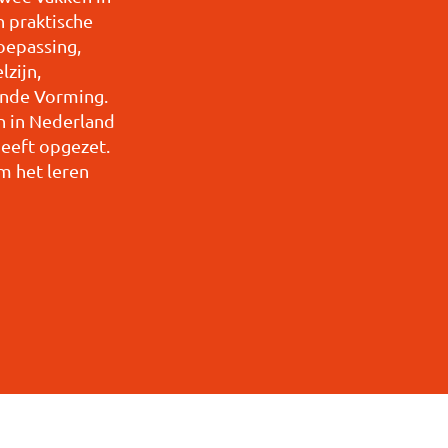
n praktische
oepassing,
zijn,
ende Vorming.
n in Nederland
heeft opgezet.
m het leren