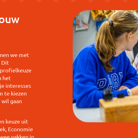
jouw
nnen we met
 Dit
profielkeuze
n het
je interesses
m te kiezen
r wil gaan
n keuze uit
niek, Economie
twee vakken in