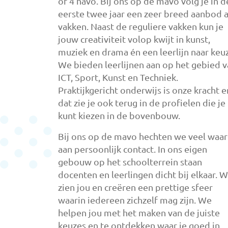
of 4 havo. Bij ons op de mavo volg je in d
eerste twee jaar een zeer breed aanbod 
vakken. Naast de reguliere vakken kun je
jouw creativiteit volop kwijt in kunst,
muziek en drama én een leerlijn naar keu
We bieden leerlijnen aan op het gebied 
ICT, Sport, Kunst en Techniek.
Praktijkgericht onderwijs is onze kracht e
dat zie je ook terug in de profielen die je
kunt kiezen in de bovenbouw.
Bij ons op de mavo hechten we veel waa
aan persoonlijk contact. In ons eigen
gebouw op het schoolterrein staan
docenten en leerlingen dicht bij elkaar. W
zien jou en creëren een prettige sfeer
waarin iedereen zichzelf mag zijn. We
helpen jou met het maken van de juiste
keuzes en te ontdekken waar je goed in