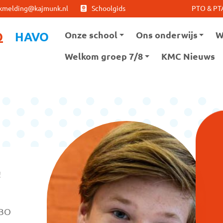
Ga naar hoofdinhoud
Ga naar footer
kmelding@kajmunk.nl
Schoolgids
PTO & PT
Onze school
Ons onderwijs
W
O
HAVO
Welkom groep 7/8
KMC Nieuws
!
MBO