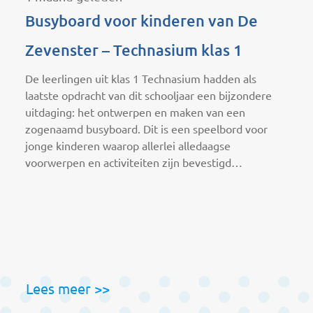
Busyboard voor kinderen van De
R
Zevenster – Technasium klas 1
p
De leerlingen uit klas 1 Technasium hadden als
T
laatste opdracht van dit schooljaar een bijzondere
s
uitdaging: het ontwerpen en maken van een
N
zogenaamd busyboard. Dit is een speelbord voor
p
jonge kinderen waarop allerlei alledaagse
C
voorwerpen en activiteiten zijn bevestigd…
v
p
r
d
Lees meer >>
L