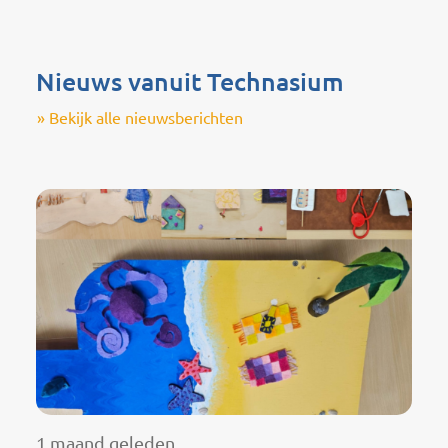
Nieuws vanuit Technasium
» Bekijk alle nieuwsberichten
1 maand geleden
2