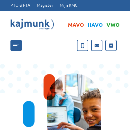
Ga naar hoofdinhoud
Ga naar footer
PTO & PTA
Magister
Mijn KMC
MAVO
HAVO
VWO
Menu openen/sluiten
Technasium