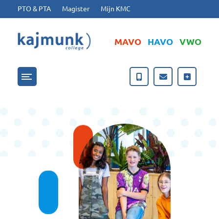
Ga naar hoofdinhoud
Ga naar footer
PTO & PTA
Magister
Mijn KMC
MAVO
HAVO
VWO
Menu openen/sluiten
Catering bij ons op school