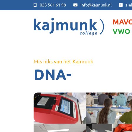
023 561 61 98
info@kajmunk.nl
zie
MAV
VWO
Mis niks van het Kajmunk
DNA-