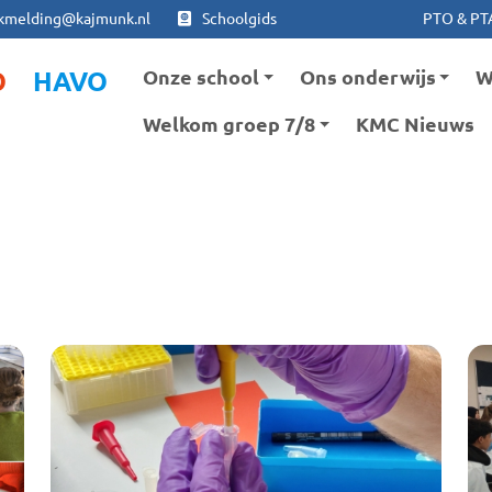
Ga naar hoofdinhoud
Ga naar footer
kmelding@kajmunk.nl
Schoolgids
PTO & PT
Onze school
Ons onderwijs
W
O
HAVO
Welkom groep 7/8
KMC Nieuws