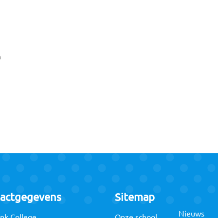
n
actgegevens
Sitemap
Nieuws
nk College
Onze school