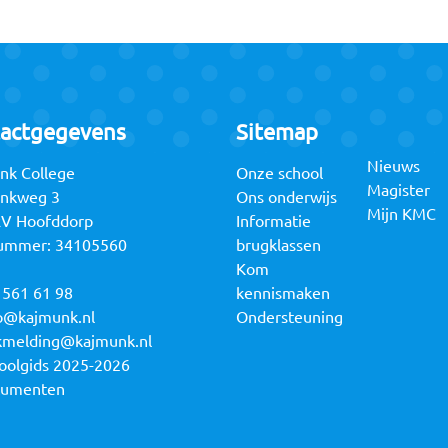
actgegevens
Sitemap
Nieuws
nk College
Onze school
Magister
unkweg 3
Ons onderwijs
Mijn KMC
RV Hoofddorp
Informatie
ummer: 34105560
brugklassen
Kom
 561 61 98
kennismaken
o@kajmunk.nl
Ondersteuning
kmelding@kajmunk.nl
oolgids 2025-2026
cumenten