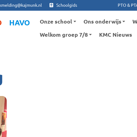
Ga naar hoofdinhoud
Ga naar footer
kmelding@kajmunk.nl
Schoolgids
PTO & PT
Onze school
Ons onderwijs
W
O
HAVO
Welkom groep 7/8
KMC Nieuws
g