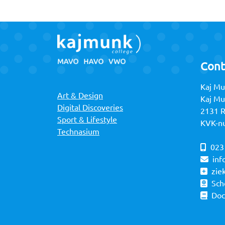
Cont
Kaj Mu
Art & Design
Kaj M
Digital Discoveries
2131 
Sport & Lifestyle
KVK-n
Technasium
023
inf
zie
Sch
Do