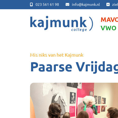
023 561 61 98
info@kajmunk.nl
zie
MAV
VWO
Mis niks van het Kajmunk
Paarse Vrijda