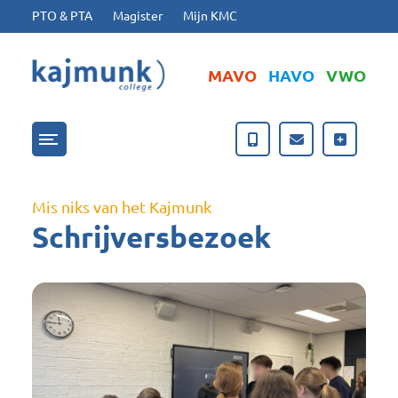
Ga naar hoofdinhoud
Ga naar footer
PTO & PTA
Magister
Mijn KMC
MAVO
HAVO
VWO
Menu openen/sluiten
Mis niks van het Kajmunk
Schrijversbezoek