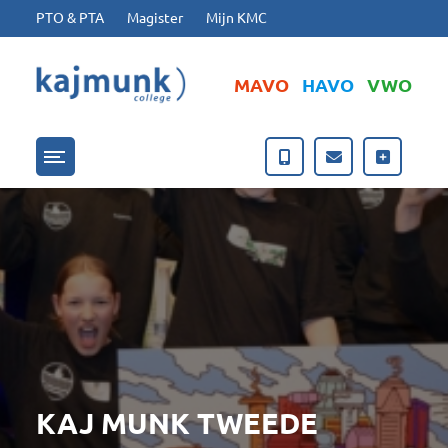
Ga naar hoofdinhoud
Ga naar footer
PTO & PTA
Magister
Mijn KMC
MAVO
HAVO
VWO
Menu openen/sluiten
KAJ MUNK TWEEDE