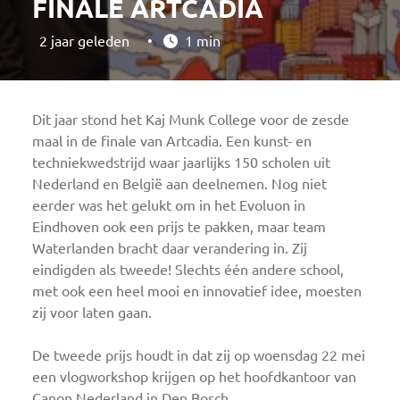
FINALE ARTCADIA
2 jaar geleden
•
1 min
Dit jaar stond het
Kaj
Munk College voor de zesde
maal in de finale van
Artcadia
. Een kunst- en
techniekwedstrijd waar jaarlijks 150 scholen uit
Nederland en België aan deelnemen. Nog niet
eerder was het gelukt om in het
Evoluon
in
Eindhoven ook een prijs te pakken, maar team
Waterlanden bracht daar verandering in. Zij
eindigden als tweede! Slechts één andere school,
met ook een heel mooi en innovatief idee, moesten
zij voor laten gaan.
De tweede prijs houdt in dat zij op woensdag 22 mei
een vlogworkshop krijgen op het hoofdkantoor van
Canon Nederland in Den Bosch.