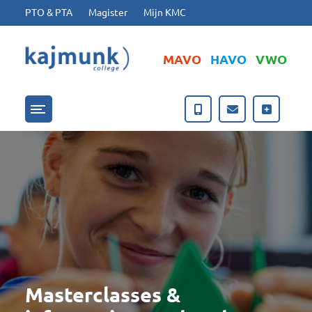
Ga naar hoofdinhoud
Ga naar footer
PTO & PTA
Magister
Mijn KMC
MAVO
HAVO
VWO
Menu openen/sluiten
Masterclasses &