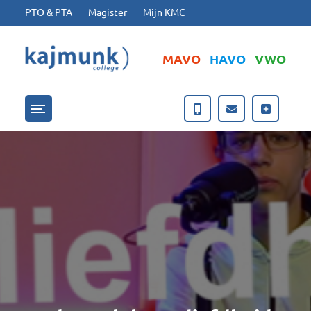
Ga naar hoofdinhoud
Ga naar footer
PTO & PTA
Magister
Mijn KMC
MAVO
HAVO
VWO
Menu openen/sluiten