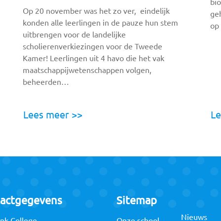
bio
Op 20 november was het zo ver, eindelijk
ge
konden alle leerlingen in de pauze hun stem
op
uitbrengen voor de landelijke
scholierenverkiezingen voor de Tweede
Kamer! Leerlingen uit 4 havo die het vak
maatschappijwetenschappen volgen,
beheerden…
Lees meer >>
Le
actgegevens
Sitemap
Nieuws
nk College
Onze school