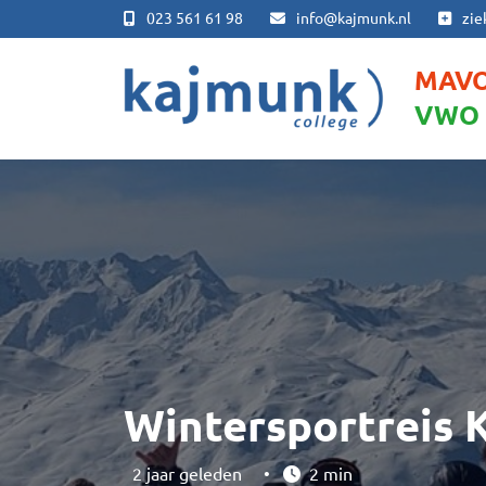
023 561 61 98
info@kajmunk.nl
zie
MAV
VWO
Wintersportreis
2 jaar geleden
•
2 min