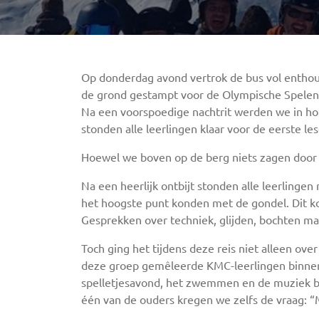
Op donderdag avond vertrok de bus vol enthous
de grond gestampt voor de Olympische Spelen
Na een voorspoedige nachtrit werden we in hot
stonden alle leerlingen klaar voor de eerste l
Hoewel we boven op de berg niets zagen door 
Na een heerlijk ontbijt stonden alle leerling
het hoogste punt konden met de gondel. Dit kon
Gesprekken over techniek, glijden, bochten mak
Toch ging het tijdens deze reis niet alleen ov
deze groep gemêleerde KMC-leerlingen binnen 
spelletjesavond, het zwemmen en de muziek bing
één van de ouders kregen we zelfs de vraag: “M