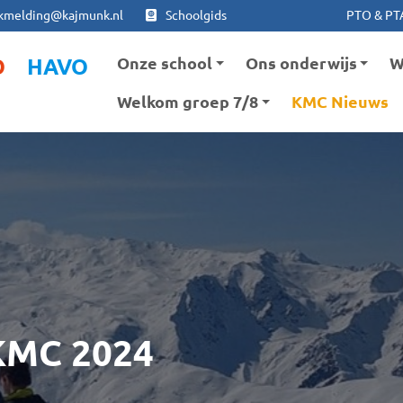
Ga naar hoofdinhoud
Ga naar footer
kmelding@kajmunk.nl
Schoolgids
PTO & PT
Onze school
Ons onderwijs
W
O
HAVO
Welkom groep 7/8
KMC Nieuws
 KMC 2024