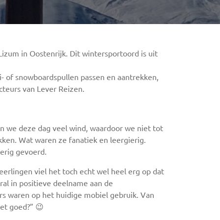
um in Oostenrijk. Dit wintersportoord is uit
ki- of snowboardspullen passen en aantrekken,
cteurs van Lever Reizen.
en we deze dag veel wind, waardoor we niet tot
kken. Wat waren ze fanatiek en leergierig.
oerig gevoerd.
erlingen viel het toch echt wel heel erg op dat
al in positieve deelname aan de
ers waren op het huidige mobiel gebruik. Van
het goed?” 😉