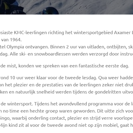
iaste KMC-leerlingen richting het wintersportgebied Axamer Liz
 van 1964.
el Olympia ontvangen. Binnen 2 uur van uitladen, ontbijten, s
esdag. Alle ski- en snowboardlessen werden verzorgd door instru
de mist, konden we spreken van een fantastische eerste dag.
en rond 10 uur weer klaar voor de tweede lesdag. Qua weer hadd
 het plezier en de prestaties van de leerlingen zeker niet dru
en en natuurlijk snelheid werden tijdens de gondelritten uitv
er de wintersport. Tijdens het avondvullend programma voor de le
no time een hechte groep waren geworden. Dit uitte zich voor
o, waarbij onderling contact, plezier en strijd verre voorlop
ijn kind zit al voor de tweede avond niet op zijn mobiel, gaat 