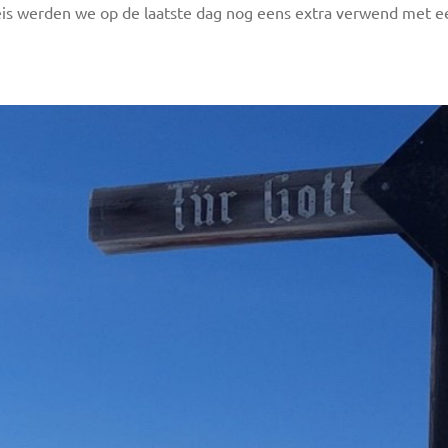
eis werden we op de laatste dag nog eens extra verwend met e