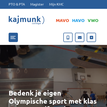
Ga naar hoofdinhoud
Ga naar footer
PTO & PTA
Magister
Mijn KMC
MAVO
HAVO
VWO
Menu openen/sluiten
Bedenk je eigen
Olympische sport met klas