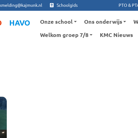
Ga naar hoofdinhoud
Ga naar footer
kmelding@kajmunk.nl
Schoolgids
PTO & PT
Onze school
Ons onderwijs
W
O
HAVO
Welkom groep 7/8
KMC Nieuws