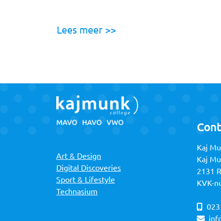
Lees meer >>
Cont
Kaj Mu
Art & Design
Kaj M
Digital Discoveries
2131 
Sport & Lifestyle
KVK-n
Technasium
023
inf