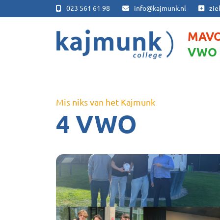
023 561 61 98
info@kajmunk.nl
zie
MAV
VWO
Mis niks van het Kajmunk
4 VWO