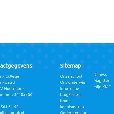
actgegevens
Sitemap
Nieuws
nk College
Onze school
Magister
unkweg 3
Ons onderwijs
Mijn KMC
RV Hoofddorp
Informatie
ummer: 34105560
brugklassen
Kom
 561 61 98
kennismaken
o@kajmunk.nl
Ondersteuning