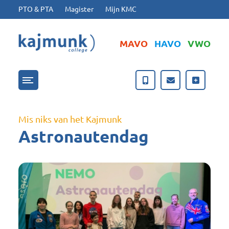
Ga naar hoofdinhoud
Ga naar footer
PTO & PTA
Magister
Mijn KMC
MAVO
HAVO
VWO
Menu openen/sluiten
Mis niks van het Kajmunk
Astronautendag