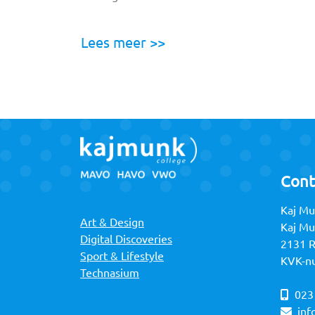
Lees meer >>
Cont
Kaj Mu
Art & Design
Kaj M
Digital Discoveries
2131 
Sport & Lifestyle
KVK-n
Technasium
023
inf