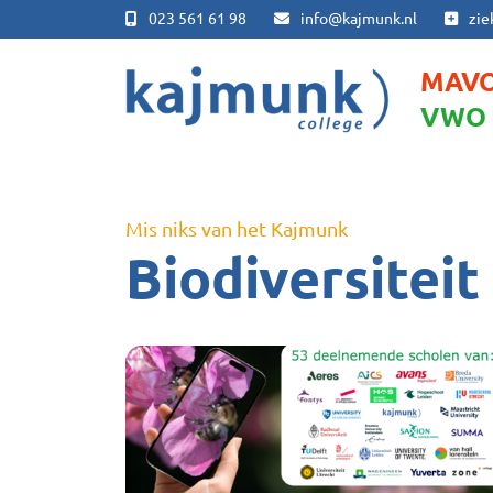
023 561 61 98
info@kajmunk.nl
zie
MAV
VWO
Mis niks van het Kajmunk
Biodiversiteit