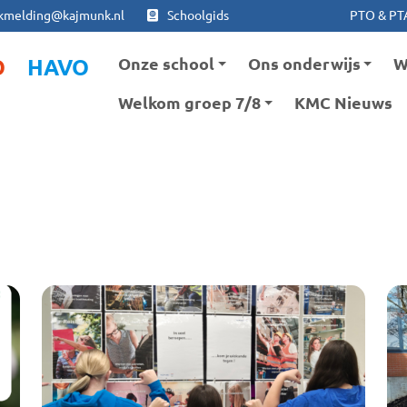
Ga naar hoofdinhoud
Ga naar footer
kmelding@kajmunk.nl
Schoolgids
PTO & PT
Onze school
Ons onderwijs
W
O
HAVO
Welkom groep 7/8
KMC Nieuws