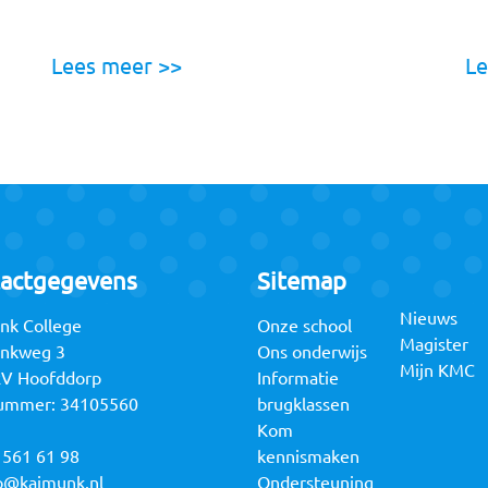
Lees meer >>
Le
actgegevens
Sitemap
Nieuws
nk College
Onze school
Magister
unkweg 3
Ons onderwijs
Mijn KMC
RV Hoofddorp
Informatie
ummer: 34105560
brugklassen
Kom
 561 61 98
kennismaken
o@kajmunk.nl
Ondersteuning