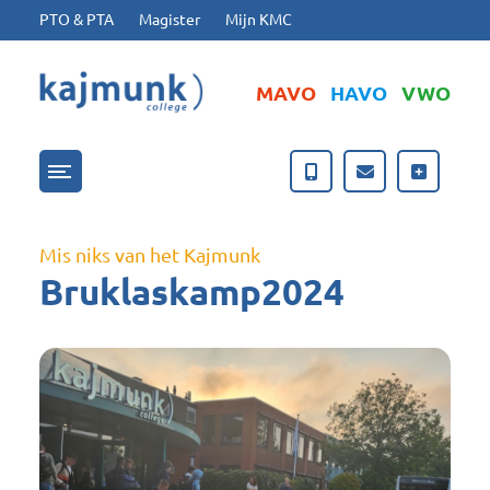
Ga naar hoofdinhoud
Ga naar footer
PTO & PTA
Magister
Mijn KMC
MAVO
HAVO
VWO
Menu openen/sluiten
Mis niks van het Kajmunk
Bruklaskamp2024