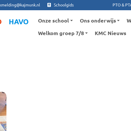
Ga naar hoofdinhoud
Ga naar footer
kmelding@kajmunk.nl
Schoolgids
PTO & PT
Onze school
Ons onderwijs
W
O
HAVO
Welkom groep 7/8
KMC Nieuws