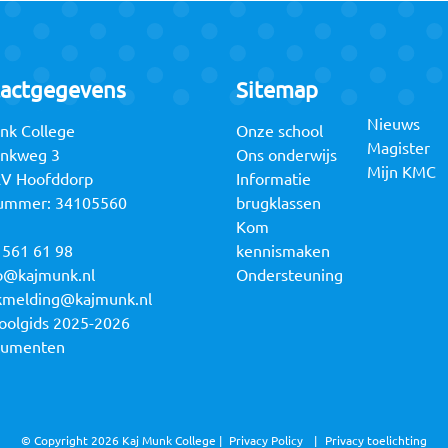
actgegevens
Sitemap
Nieuws
nk College
Onze school
Magister
unkweg 3
Ons onderwijs
Mijn KMC
RV Hoofddorp
Informatie
ummer: 34105560
brugklassen
Kom
 561 61 98
kennismaken
o@kajmunk.nl
Ondersteuning
kmelding@kajmunk.nl
oolgids 2025-2026
cumenten
© Copyright 2026 Kaj Munk College |
Privacy Policy
Privacy toelichting