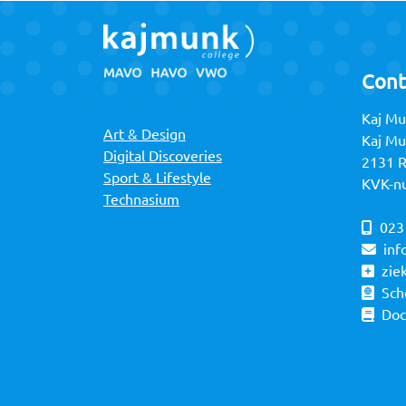
Cont
Kaj Mu
Art & Design
Kaj M
Digital Discoveries
2131 
Sport & Lifestyle
KVK-n
Technasium
023
inf
zie
Sch
Do