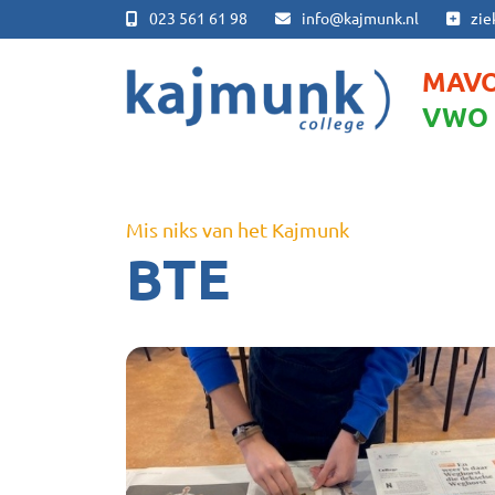
023 561 61 98
info@kajmunk.nl
zie
MAV
VWO
Mis niks van het Kajmunk
BTE