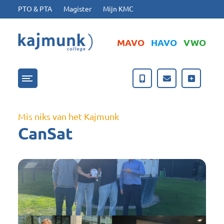
Ga naar hoofdinhoud
Ga naar footer
PTO & PTA
Magister
Mijn KMC
MAVO
HAVO
VWO
Menu openen/sluiten
Mis niks van het Kajmunk
CanSat