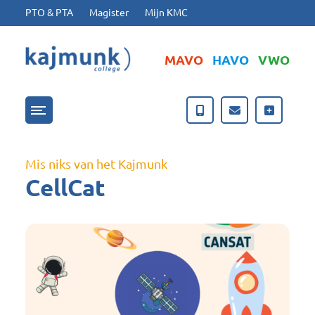
Ga naar hoofdinhoud
Ga naar footer
PTO & PTA
Magister
Mijn KMC
MAVO
HAVO
VWO
Menu openen/sluiten
Mis niks van het Kajmunk
CellCat