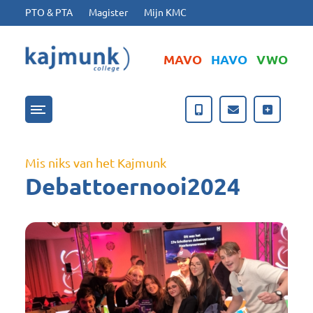
Ga naar hoofdinhoud
Ga naar footer
PTO & PTA
Magister
Mijn KMC
MAVO
HAVO
VWO
Menu openen/sluiten
Mis niks van het Kajmunk
Debattoernooi2024