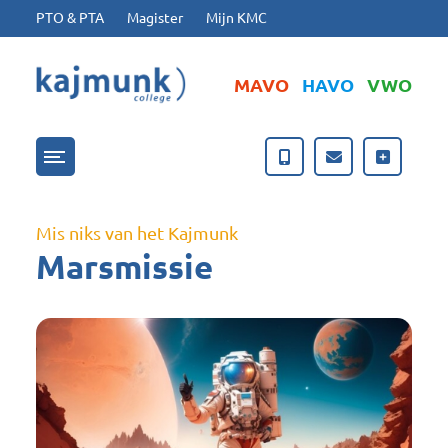
Ga naar hoofdinhoud
Ga naar footer
PTO & PTA
Magister
Mijn KMC
MAVO
HAVO
VWO
Menu openen/sluiten
Mis niks van het Kajmunk
Marsmissie