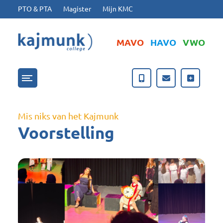
Ga naar hoofdinhoud
Ga naar footer
PTO & PTA
Magister
Mijn KMC
MAVO
HAVO
VWO
Menu openen/sluiten
Mis niks van het Kajmunk
Voorstelling