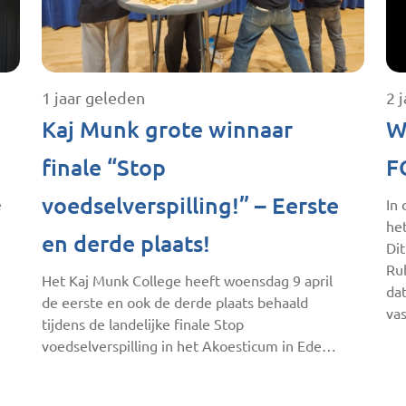
1 jaar geleden
2 
Kaj Munk grote winnaar
W
finale “Stop
F
voedselverspilling!” – Eerste
e
In 
het
en derde plaats!
Dit
Ru
Het Kaj Munk College heeft woensdag 9 april
dat
de eerste en ook de derde plaats behaald
va
tijdens de landelijke finale Stop
voedselverspilling in het Akoesticum in Ede…