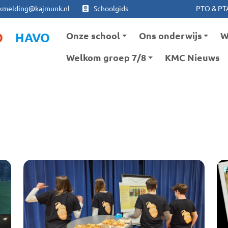
Ga naar hoofdinhoud
Ga naar footer
kmelding@kajmunk.nl
Schoolgids
PTO & PT
Onze school
Ons onderwijs
W
O
HAVO
Welkom groep 7/8
KMC Nieuws