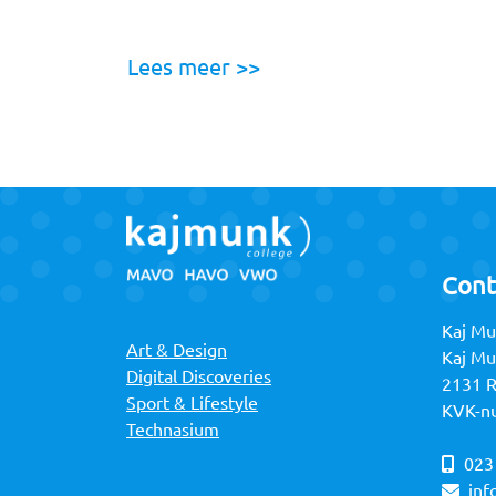
Lees meer >>
Cont
Kaj Mu
Art & Design
Kaj M
Digital Discoveries
2131 
Sport & Lifestyle
KVK-n
Technasium
023
inf