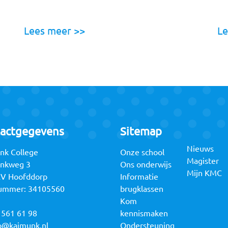
Lees meer >>
Le
actgegevens
Sitemap
Nieuws
nk College
Onze school
Magister
unkweg 3
Ons onderwijs
Mijn KMC
RV Hoofddorp
Informatie
ummer: 34105560
brugklassen
Kom
 561 61 98
kennismaken
o@kajmunk.nl
Ondersteuning