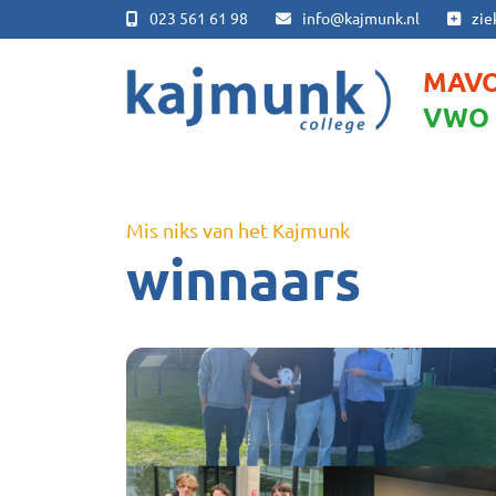
023 561 61 98
info@kajmunk.nl
zie
MAV
VWO
Mis niks van het Kajmunk
winnaars