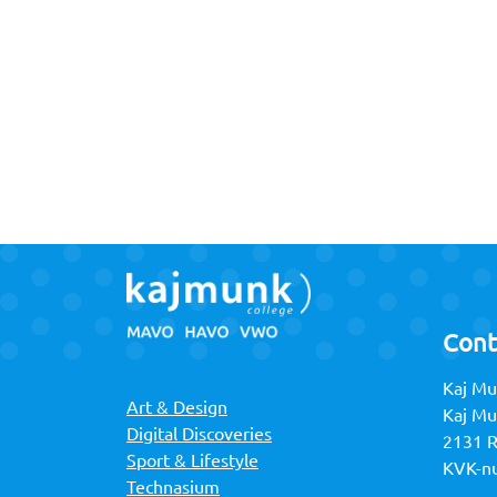
Cont
Kaj Mu
Art & Design
Kaj M
Digital Discoveries
2131 
Sport & Lifestyle
KVK-n
Technasium