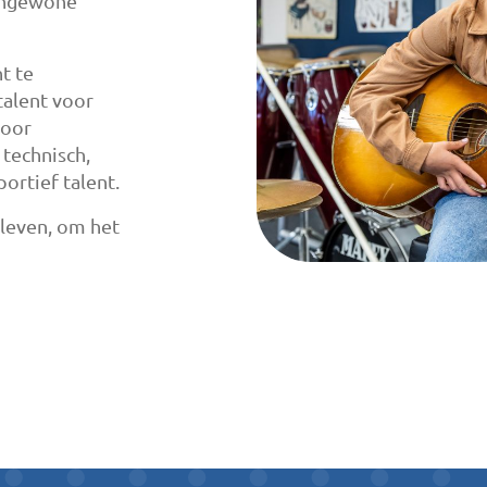
tengewone
t te
talent voor
voor
technisch,
portief talent.
 leven, om het