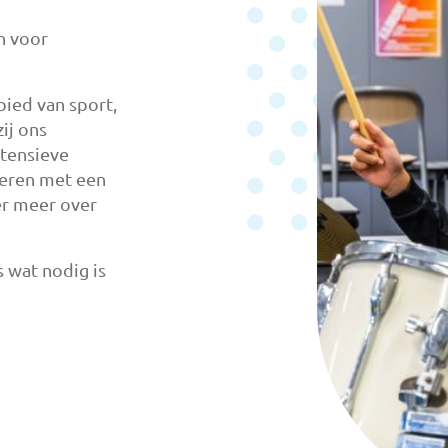
en voor
bied van sport,
ij ons
ntensieve
neren met een
er meer over
 wat nodig is