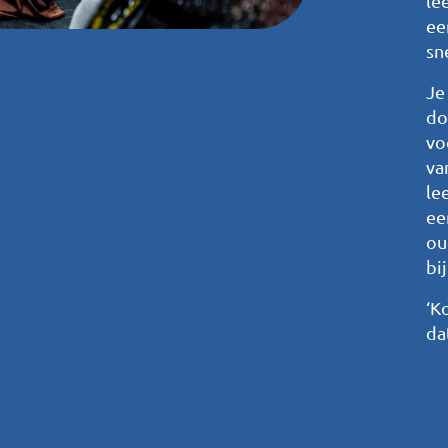
le
ee
sn
Je
do
vo
va
le
ee
ou
bi
‘K
dat