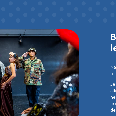
B
i
Na
te
Je
al
he
In
de