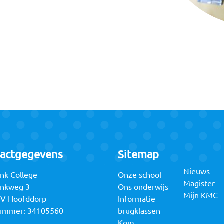
actgegevens
Sitemap
Nieuws
nk College
Onze school
Magister
unkweg 3
Ons onderwijs
Mijn KMC
RV Hoofddorp
Informatie
ummer: 34105560
brugklassen
Kom