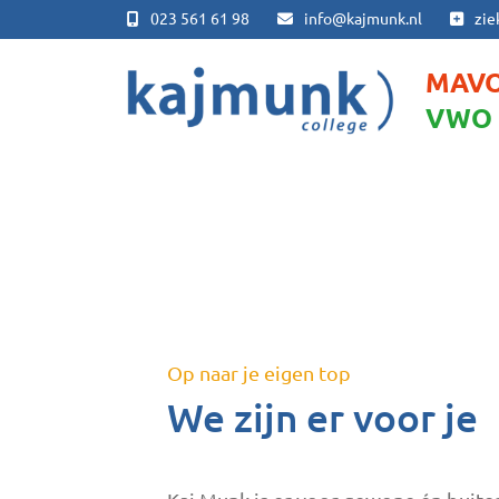
023 561 61 98
info@kajmunk.nl
zie
MAV
VWO
We zijn er voo
Op naar je eigen top
We zijn er voor je