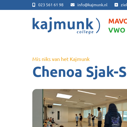
023 561 61 98
info@kajmunk.nl
zie
MAV
VWO
Mis niks van het Kajmunk
Chenoa Sjak-S