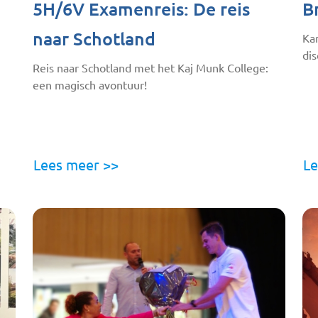
5H/6V Examenreis: De reis
B
naar Schotland
Ka
dis
Reis naar Schotland met het Kaj Munk College:
een magisch avontuur!
Lees meer >>
Le