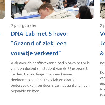
2 jaar geleden
2 
s
DNA-Lab met 5 havo:
V
“Gezond of ziek: een
J
vouwtje verkeerd”
&
Vlak voor de herfstvakantie had 5 havo bezoek
Be
van een docent en student van de Universiteit
Ko
Leiden. De leerlingen hebben kunnen
va
deelnemen aan het DNA-lab en daarbij
onz
onderzoek kunnen doen naar het aantonen van
to
bepaalde ziekten.
(s