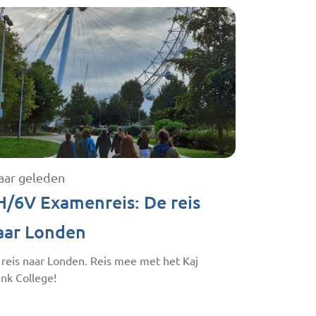
jaar geleden
H/6V Examenreis: De reis
aar Londen
 reis naar Londen. Reis mee met het Kaj
nk College!