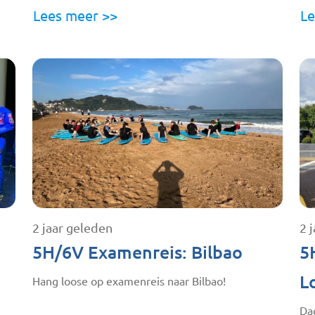
Lees meer >>
Le
2 jaar geleden
2 
5H/6V Examenreis: Bilbao
5
L
Hang loose op examenreis naar Bilbao!
Da