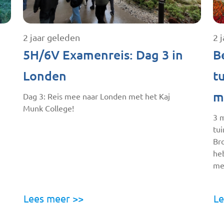
2 jaar geleden
2 
5H/6V Examenreis: Dag 3 in
B
Londen
t
m
Dag 3: Reis mee naar Londen met het Kaj
Munk College!
3 
tu
Br
he
me
Lees meer >>
Le