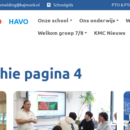
Ga naar hoofdinhoud
Ga naar footer
kmelding@kajmunk.nl
Schoolgids
PTO & PT
Onze school
Ons onderwijs
W
O
HAVO
Welkom groep 7/8
KMC Nieuws
hie pagina 4