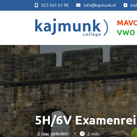
023 561 61 98
info@kajmunk.nl
zie
MAV
VWO
5H/6V Examenreis
2 jaar geleden
•
2 min