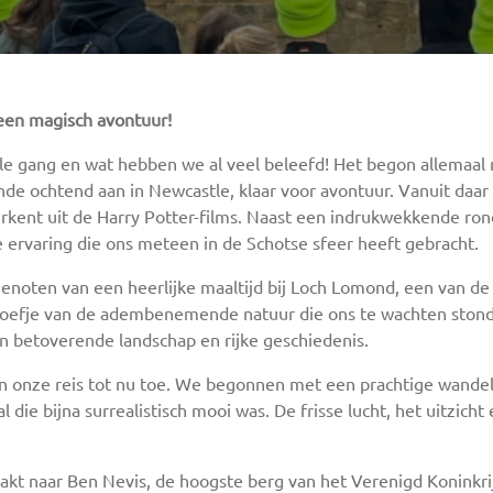
 een magisch avontuur!
volle gang en wat hebben we al veel beleefd! Het begon allemaa
e ochtend aan in Newcastle, klaar voor avontuur. Vanuit daar g
erkent uit de Harry Potter-films. Naast een indrukwekkende ron
 ervaring die ons meteen in de Schotse sfeer heeft gebracht.
genoten van een heerlijke maaltijd bij Loch Lomond, een van 
proefje van de adembenemende natuur die ons te wachten stond
jn betoverende landschap en rijke geschiedenis.
 onze reis tot nu toe. We begonnen met een prachtige wandeli
l die bijna surrealistisch mooi was. De frisse lucht, het uitzic
t naar Ben Nevis, de hoogste berg van het Verenigd Koninkrij