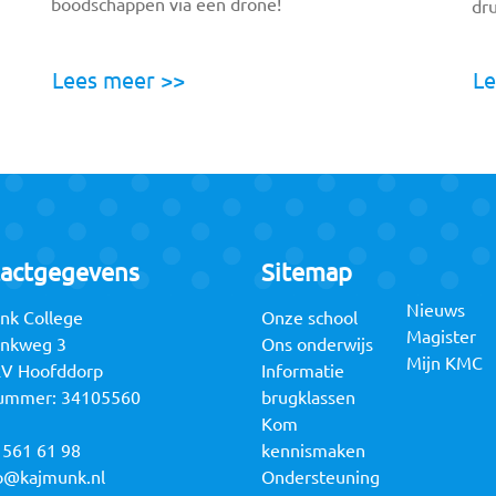
boodschappen via een drone!
dr
Lees meer >>
Le
actgegevens
Sitemap
Nieuws
nk College
Onze school
Magister
unkweg 3
Ons onderwijs
Mijn KMC
RV Hoofddorp
Informatie
ummer: 34105560
brugklassen
Kom
 561 61 98
kennismaken
o@kajmunk.nl
Ondersteuning