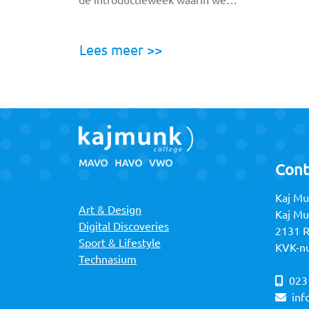
de introductieweek waarin we…
Lees meer >>
Cont
Kaj Mu
Art & Design
Kaj M
Digital Discoveries
2131 
Sport & Lifestyle
KVK-n
Technasium
023
inf