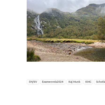
5H/6V
Examenreis2024
Kaj Munk
KMC
Schotl