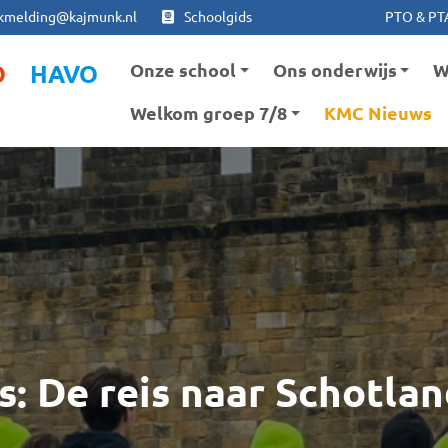
Ga naar hoofdinhoud
Ga naar footer
kmelding@kajmunk.nl
Schoolgids
PTO & PT
Onze school
Ons onderwijs
W
O
HAVO
Welkom groep 7/8
KMC Nieuws
: De reis naar Schotlan