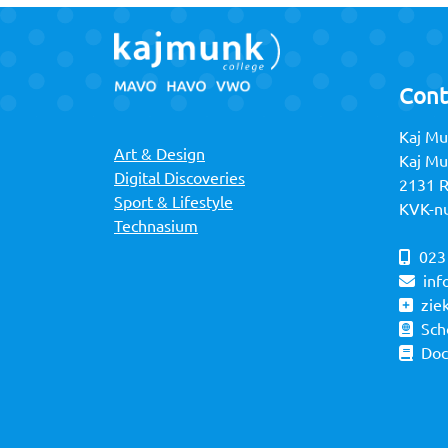
Cont
Kaj Mu
Art & Design
Kaj M
Digital Discoveries
2131 
Sport & Lifestyle
KVK-n
Technasium
023
inf
zie
Sch
Do