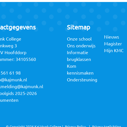
actgegevens
Sitemap
Nieuws
nk College
Onze school
Magister
unkweg 3
Ons onderwijs
Mijn KMC
RV Hoofddorp
Informatie
ummer: 34105560
brugklassen
Kom
 561 61 98
kennismaken
o@kajmunk.nl
Ondersteuning
kmelding@kajmunk.nl
oolgids 2025-2026
cumenten
© Copyright 2026 Kaj Munk College |
Privacy Policy
Privacy toelichting