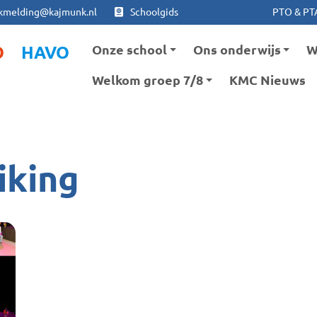
Ga naar hoofdinhoud
Ga naar footer
kmelding@kajmunk.nl
Schoolgids
PTO & PT
Onze school
Ons onderwijs
W
O
HAVO
Welkom groep 7/8
KMC Nieuws
iking