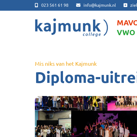
023 561 61 98
info@kajmunk.nl
zie
MAV
VWO
Mis niks van het Kajmunk
Diploma-uitre