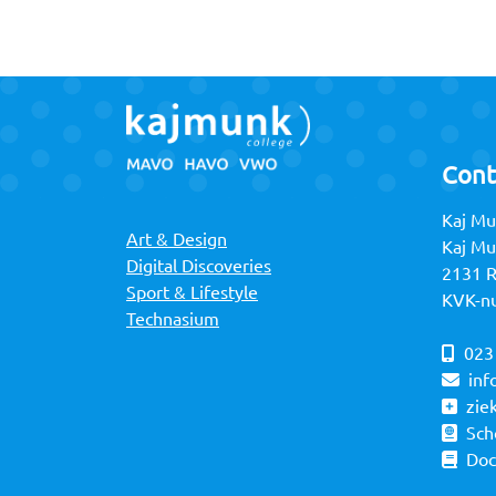
Cont
Kaj Mu
Art & Design
Kaj M
Digital Discoveries
2131 
Sport & Lifestyle
KVK-n
Technasium
023
inf
zie
Sch
Do