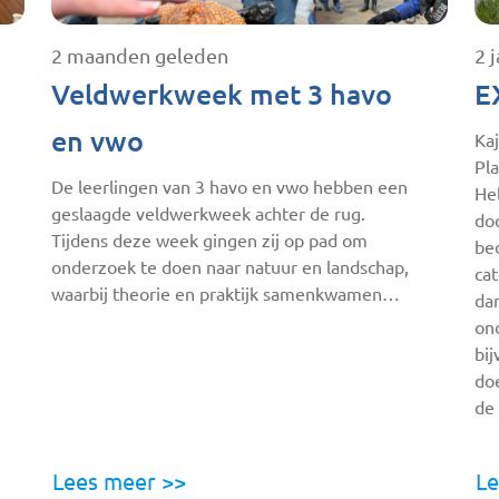
2 maanden geleden
2 
Veldwerkweek met 3 havo
E
en vwo
Kaj
Pla
De leerlingen van 3 havo en vwo hebben een
He
geslaagde veldwerkweek achter de rug.
do
Tijdens deze week gingen zij op pad om
bed
onderzoek te doen naar natuur en landschap,
cat
waarbij theorie en praktijk samenkwamen…
da
ond
bi
doe
de
Lees meer >>
Le