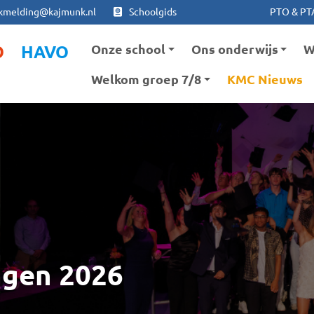
Ga naar hoofdinhoud
Ga naar footer
kmelding@kajmunk.nl
Schoolgids
PTO & PT
Onze school
Ons onderwijs
W
O
HAVO
Welkom groep 7/8
KMC Nieuws
ngen 2026