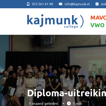
023 561 61 98
info@kajmunk.nl
zie
MAV
VWO
Diploma-uitreiki
1 maand geleden
•
1 min