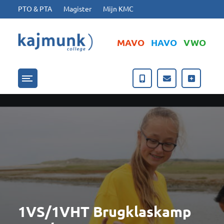
Ga naar hoofdinhoud
Ga naar footer
PTO & PTA
Magister
Mijn KMC
MAVO
HAVO
VWO
Menu openen/sluiten
1VS/1VHT Brugklaskamp