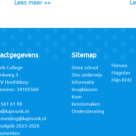
Lees meer >>
Le
actgegevens
Sitemap
Nieuws
nk College
Onze school
Magister
unkweg 3
Ons onderwijs
Mijn KMC
RV Hoofddorp
Informatie
ummer: 34105560
brugklassen
Kom
 561 61 98
kennismaken
o@kajmunk.nl
Ondersteuning
kmelding@kajmunk.nl
oolgids 2025-2026
cumenten