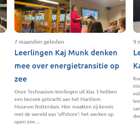
7 maanden geleden
9 
Leerlingen Kaj Munk denken
L
mee over energietransitie op
K
zee
Ko
in
Onze Technasium-leerlingen uit klas 3 hebben
vol
een bezoek gebracht aan het Maritiem
le
Museum Rotterdam. Hier maakten zij kennis
sa
met de wereld van ‘offshore’: het werken op
do
open zee…