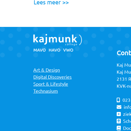
Lees meer >>
Cont
Kaj Mu
Art & Design
Kaj M
Digital Discoveries
2131 
Sport & Lifestyle
KVK-n
Technasium
023
inf
zie
Sch
Do