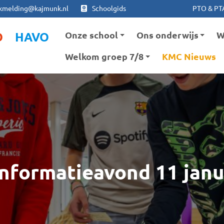
Ga naar hoofdinhoud
Ga naar footer
kmelding@kajmunk.nl
Schoolgids
PTO & PT
Onze school
Ons onderwijs
W
O
HAVO
Welkom groep 7/8
KMC Nieuws
informatieavond 11 janu