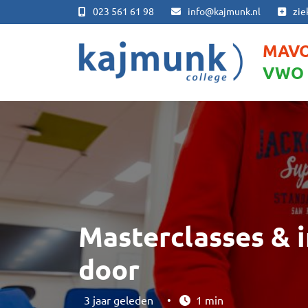
023 561 61 98
info@kajmunk.nl
zie
MAV
VWO
Masterclasses & 
door
3 jaar geleden
•
1 min