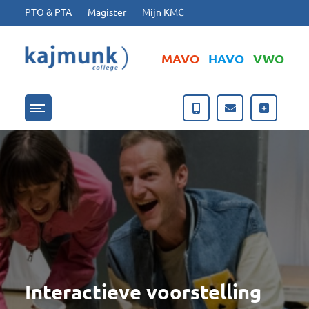
Ga naar hoofdinhoud
Ga naar footer
PTO & PTA
Magister
Mijn KMC
MAVO
HAVO
VWO
Menu openen/sluiten
Interactieve voorstelling