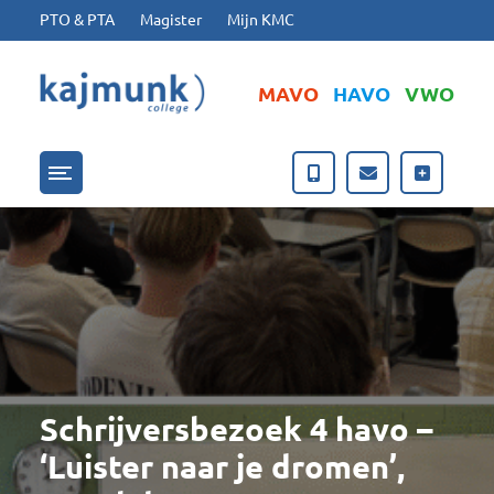
Ga naar hoofdinhoud
Ga naar footer
PTO & PTA
Magister
Mijn KMC
MAVO
HAVO
VWO
Menu openen/sluiten
Schrijversbezoek 4 havo –
‘Luister naar je dromen’,