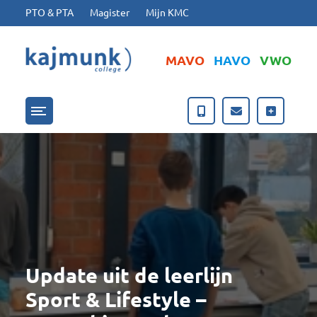
Ga naar hoofdinhoud
Ga naar footer
PTO & PTA
Magister
Mijn KMC
MAVO
HAVO
VWO
Menu openen/sluiten
Update uit de leerlijn
Sport & Lifestyle –