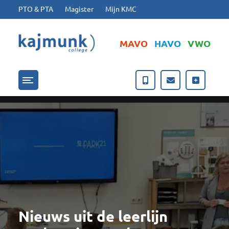
Ga naar hoofdinhoud
Ga naar footer
PTO & PTA
Magister
Mijn KMC
MAVO
HAVO
VWO
Menu openen/sluiten
Nieuws uit de leerlijn