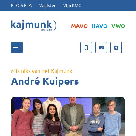
Ga naar hoofdinhoud
Ga naar footer
PTO & PTA
Magister
Mijn KMC
MAVO
HAVO
VWO
Menu openen/sluiten
Mis niks van het Kajmunk
André Kuipers