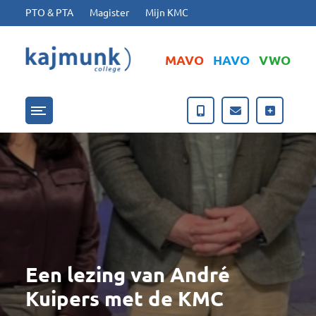
Ga naar hoofdinhoud
Ga naar footer
PTO & PTA
Magister
Mijn KMC
MAVO
HAVO
VWO
Menu openen/sluiten
Een lezing van André
Kuipers met de KMC