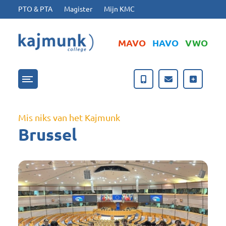
Ga naar hoofdinhoud
Ga naar footer
PTO & PTA
Magister
Mijn KMC
MAVO
HAVO
VWO
Menu openen/sluiten
Mis niks van het Kajmunk
Brussel