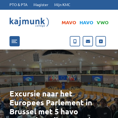
Ga naar hoofdinhoud
Ga naar footer
PTO & PTA
Magister
Mijn KMC
MAVO
HAVO
VWO
Menu openen/sluiten
Excursie naar het
Europees Parlement in
Brussel met 5 havo