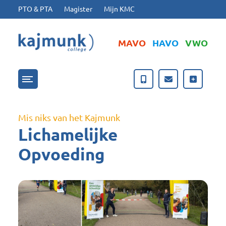
Ga naar hoofdinhoud
Ga naar footer
PTO & PTA
Magister
Mijn KMC
MAVO
HAVO
VWO
Menu openen/sluiten
Mis niks van het Kajmunk
Lichamelijke
Opvoeding