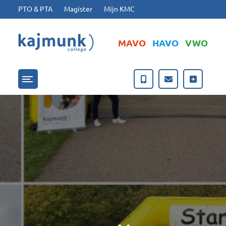
Ga naar hoofdinhoud
Ga naar footer
PTO & PTA
Magister
Mijn KMC
MAVO
HAVO
VWO
Menu openen/sluiten