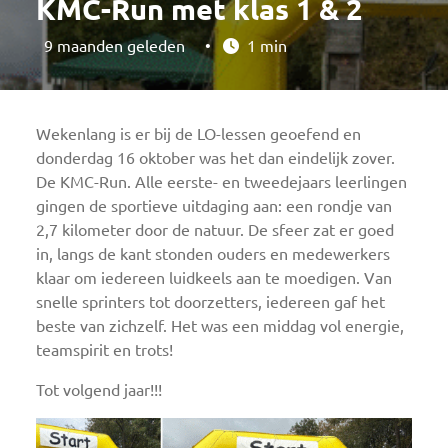
KMC-Run met klas 1 & 2
9 maanden geleden
•
1 min
Wekenlang is er bij de LO-lessen geoefend en
donderdag 16 oktober was het dan eindelijk zover.
De KMC-Run. Alle eerste- en tweedejaars leerlingen
gingen de sportieve uitdaging aan: een rondje van
2,7 kilometer door de natuur. De sfeer zat er goed
in, langs de kant stonden ouders en medewerkers
klaar om iedereen luidkeels aan te moedigen. Van
snelle sprinters tot doorzetters, iedereen gaf het
beste van zichzelf. Het was een middag vol energie,
teamspirit en trots!
Tot volgend jaar!!!