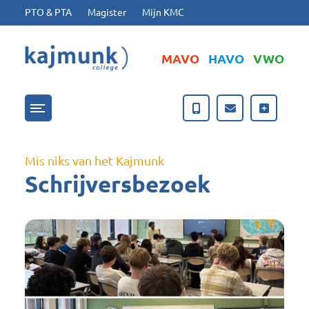
Ga naar hoofdinhoud
Ga naar footer
PTO & PTA
Magister
Mijn KMC
MAVO
HAVO
VWO
Menu openen/sluiten
Mis niks van het Kajmunk
Schrijversbezoek