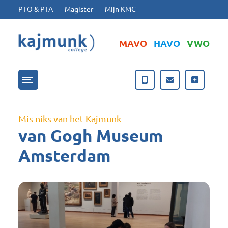
Ga naar hoofdinhoud
Ga naar footer
PTO & PTA
Magister
Mijn KMC
MAVO
HAVO
VWO
Menu openen/sluiten
Mis niks van het Kajmunk
van Gogh Museum
Amsterdam