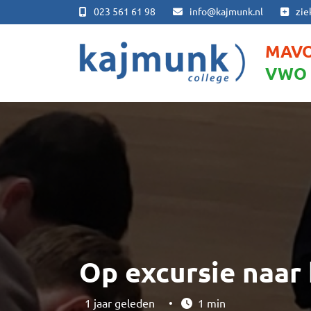
023 561 61 98
info@kajmunk.nl
zie
MAV
VWO
Op excursie naar
1 jaar geleden
•
1 min