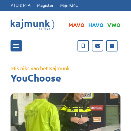
Ga naar hoofdinhoud
Ga naar footer
PTO & PTA
Magister
Mijn KMC
MAVO
HAVO
VWO
Menu openen/sluiten
Mis niks van het Kajmunk
YouChoose