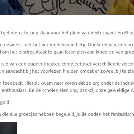
rtgeleden al vroeg klaar voor het plein van Vesterhavet en Kl
ig geweest met het verbeelden van Eefje Donkerblauw, een pre
 om het eindresultaat te gaan laten zien aan kinderen van groe
versie van een poppentheater, compleet met verschillende deco
n aandacht bij het voorlezen hielden omdat er zoveel bij te zi
 feedback. Hieruit kwam naar voren dat ze erg onder de indru
enthousiast. Beide scholen zien ons, dankzij onze geweldige A
gd!!!
ie alle groepjes hebben begeleid, jullie deden het fantastisch