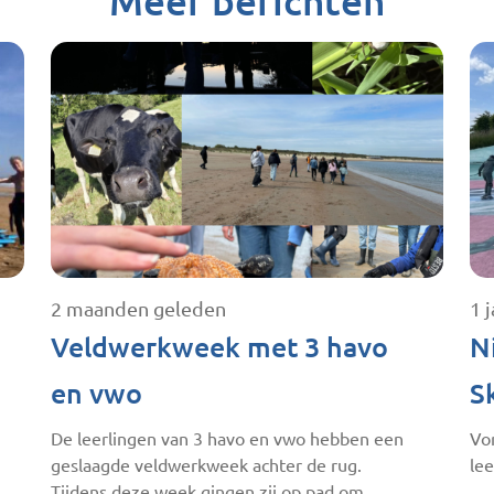
Meer berichten
2 maanden geleden
1 
Veldwerkweek met 3 havo
N
en vwo
S
De leerlingen van 3 havo en vwo hebben een
Vo
geslaagde veldwerkweek achter de rug.
lee
Tijdens deze week gingen zij op pad om