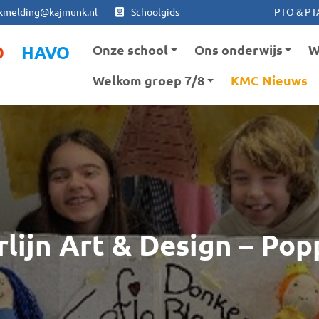
Ga naar hoofdinhoud
Ga naar footer
kmelding@kajmunk.nl
Schoolgids
PTO & PT
Onze school
Ons onderwijs
W
O
HAVO
Welkom groep 7/8
KMC Nieuws
rlijn Art & Design – Po