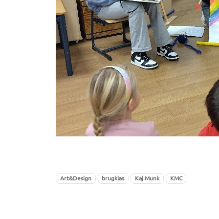
Art&Design
brugklas
Kaj Munk
KMC