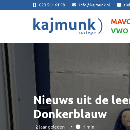
023 561 61 98
info@kajmunk.nl
zie
MAV
VWO
Nieuws uit de lee
Donkerblauw
2 jaar geleden
•
1 min