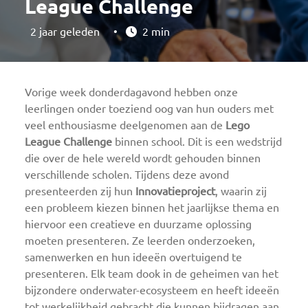
League Challenge
2 jaar geleden
•
2 min
Vorige week donderdagavond hebben onze
leerlingen onder toeziend oog van hun ouders met
veel enthousiasme deelgenomen aan de
Lego
League Challenge
binnen school. Dit is een wedstrijd
die over de hele wereld wordt gehouden binnen
verschillende scholen. Tijdens deze avond
presenteerden zij hun
Innovatieproject
, waarin zij
een probleem kiezen binnen het jaarlijkse thema en
hiervoor een creatieve en duurzame oplossing
moeten presenteren. Ze leerden onderzoeken,
samenwerken en hun ideeën overtuigend te
presenteren. Elk team dook in de geheimen van het
bijzondere onderwater-ecosysteem en heeft ideeën
tot werkelijkheid gebracht die kunnen bijdragen aan