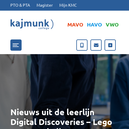
Ga naar hoofdinhoud
Ga naar footer
PTO & PTA
Magister
Mijn KMC
MAVO
HAVO
VWO
Menu openen/sluiten
Nieuws uit de leerlijn
Digital Discoveries – Lego